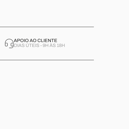
APOIO AO CLIENTE
DIAS ÚTEIS - 9H ÀS 18H