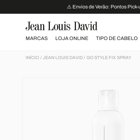
SALTAR
⚠️ Envios de Verão: Pontos Pick-
PARA O
CONTEÚDO
MARCAS
LOJA ONLINE
TIPO DE CABELO
INÍCIO
/
JEAN LOUIS DAVID
/
GO STYLE FIX SPRAY
SALTAR PARA
A
INFORMAÇÃO
DO PRODUTO