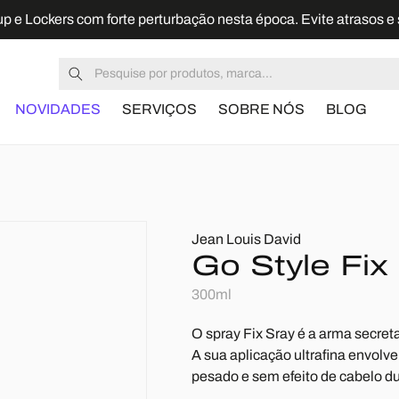
up e Lockers com forte perturbação nesta época. Evite atrasos e 
Pesquisar
NOVIDADES
SERVIÇOS
SOBRE NÓS
BLOG
Jean Louis David
Go Style Fix
300ml
O spray Fix Sray é a arma secre
A sua aplicação ultrafina envolv
pesado e sem efeito de cabelo du