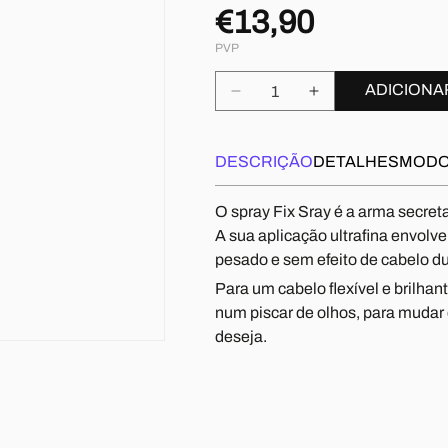
€13,90
Preço
normal
PVP
ADICIONA
Diminuir
Aumentar
a
a
quantidade
quantidade
de
de
DESCRIÇÃO
DETALHES
MODO
JLD
JLD
Go
Go
O spray Fix Sray é a arma secre
Style
Style
A sua aplicação ultrafina envolv
Fix
Fix
pesado e sem efeito de cabelo du
Spray
Spray
Para um cabelo flexível e brilha
num piscar de olhos, para muda
deseja.