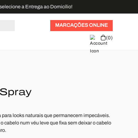
selecione a Entrega ao Domicílio!
MARCAÇÕES ONLINE
Iniciar
(0)
sessão
 Spray
ta para looks naturais que permanecem impecáveis.
e o cabelo num véu leve que fixa sem deixar o cabelo
ro.